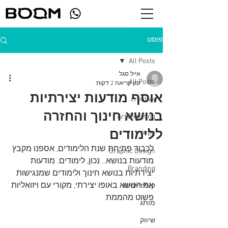
פוסט
All Posts
אייל סגל
All Posts
זמן קריאה 2 דקות
אוסף מודעות יצירתיות
creative
בנושא חינוך והחזרה
Art Directing
ללימודים
Print
לכבוד פתיחת שנת הלימודים, אספנו מקבץ 
Graphic Design
מודעות בנושא.. נכון, לימודים. מודעות 
Branding
יצירתיות בנושא חינוך ולימודים שמנגישות 
את הנושא באופו יצירתי, מקורי עם ויזואליות 
קופירייטינג
פשוט מהממת
מותג
שיווק