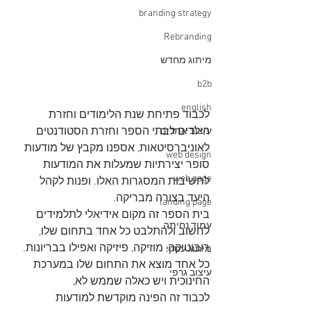
branding strategy
Rebranding
מיתוג מחדש
b2b
english
לכבוד פתיחת שנת הלימודים וחזרת 
הילדים לבתי הספר וחזרת הסטודנטים 
עיצוב אתרים
לאוניברסיטאות, אספנו מקבץ של מודעות 
web design
סופר יצירתיות שמעלות את המודעות 
web page
לחשיבות המסגרות האלו. ופנות לקהל 
היעד בצורה מבריקה.
landing page
בית הספר זה מקום אידיאלי לתלמידים 
עמוד נחיתה
לחשוב ולהתלבט כל אחד בתחום שלו, 
רובוטיקה, מוזיקה, פיזיקה ואפילו בבריונות. 
מיתוג עסקי
כל אחד מוצא את התחום שלו במערכת 
עיצוב גרפי
החינוכית ויש כאלה שממש לא,
לכבוד זה הפינה מוקדשת למודעות 