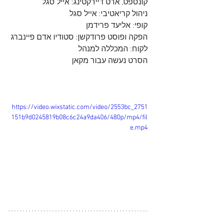
קונספט, ארט דיירקטינג: אייל סגל
ניהול קריאטיבי: אייל סגל
קופי: אליעד פרידמן
הפקה ופוסט פרודקשן: סטודיו אדם פיינברג
לקוח: המכללה למנהל
הסרט נעשה עבור מקאן
https://video.wixstatic.com/video/2553bc_2751
151b9d0245819b08c6c24a9da406/480p/mp4/fil
e.mp4