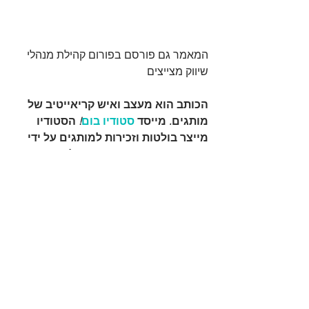
המאמר גם פורסם בפורום 
קהילת מנהלי 
שיווק מצייצים
הכותב הוא מעצב ואיש קריאייטיב של 
מותגים
. 
מייסד 
סטודיו בום
!
 הסטודיו 
מייצר בולטות וזכירות למותגים על ידי 
פתרונות יצירתיים ותרגומם לעיצוב 
ושפת מותג ויזואלית זכירה
, 
המבליטה 
את התובנה המוצרית ואת הרלוונטיות 
לקהל היעד
.
עבודות נוספות