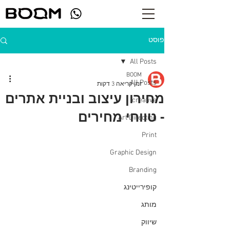
פוסט
All Posts
BOOM
All Posts
זמן קריאה 3 דקות
מחירון עיצוב ובניית אתרים
creative
- טווחי מחירים
Art Directing
Print
Graphic Design
Branding
קופירייטינג
מותג
שיווק