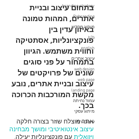
בתחום עיצוב ובניית 
branding strategy
אתרים, המהות טמונה 
Rebranding
באיזון עדין בין 
מיתוג מחדש
פונקציונליות, אסתטיקה 
b2b
וחווית משתמש. הגיוון 
english
עיצוב אתרים
בתמחור על פני סוגים 
web design
שונים של פרויקטים של 
web page
עיצוב ובניית אתרים, נובע 
landing page
מקשת המורכבות הכרוכה 
עמוד נחיתה
בכך.
מיתוג עסקי
אתר מוצלח שוזר בצורה חלקה 
עיצוב גרפי
עיצוב אינטואיטיבי ומושך מבחינה 
ויזואלית
 עם פונקציונליות יעילה, 