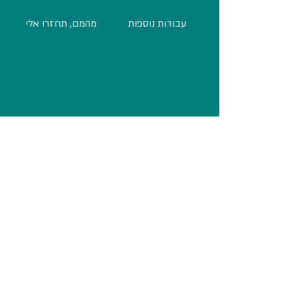
עבודות נוספות
מהמם, תחזרו אלי
בואו נדבר
אנחנו סטודיו ששם למטרה לספק פתרונות יצירתיים
בכל תהליך החשיבה העיצובי והרעיוני שלנו.
אם אתם רוצים לתקשר עם הלקוחות שלכם בצורה
בולטת יותר זכירה יותר ויצירתית יותר, צרו קשר
מדיניות פרטיות
מגזין