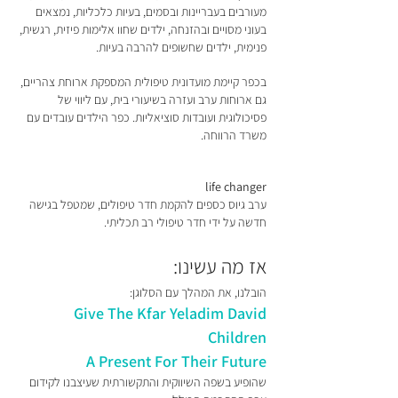
מעורבים בעבריינות ובסמים, בעיות כלכליות, נמצאים
בעוני מסויים ובהזנחה, ילדים שחוו אלימות פיזית, רגשית,
פנימית, ילדים שחשופים להרבה בעיות.
בכפר קיימת מועדונית טיפולית המספקת ארוחת צהריים,
גם ארוחות ערב ועזרה בשיעורי בית, עם ליווי של
פסיכולוגית ועובדות סוציאליות. כפר הילדים עובדים עם
משרד הרווחה.
life changer
ערב גיוס כספים להקמת חדר טיפולים, שמטפל בגישה
חדשה על ידי חדר טיפולי רב תכליתי.
אז מה עשינו:
הובלנו, את המהלך עם הסלוגן:
Give The Kfar Yeladim David
Children
A Present For Their Future
שהופיע בשפה השיווקית והתקשורתית שעיצבנו לקידום