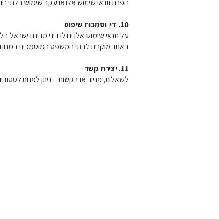
הפרת תנאי שימוש אלו או עקב שימוש בלתי חוק
10. דין וסמכות שיפוט
על תנאי שימוש אלו יחולו דיני מדינת ישראל 
באתר מוקנית לבתי המשפט המוסמכים במחוז 
11. יצירת קשר
לשאלות, פניות או בקשות – ניתן לפנות לסטודיו
בואו נדבר
אנחנו סטודיו ששם למטרה לספק פתרונות יצירת
החשיבה העיצובי והרעיוני שלנו.
אם אתם רוצים לתקשר עם הלקוחות שלכם בצורה
זכירה יותר ויצירתית יותר, צרו קשר