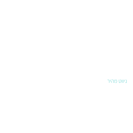
ניווט מהיר
סטודיו לעיצוב גרפי
מיתוג עסקי
כתיבה שיווקית