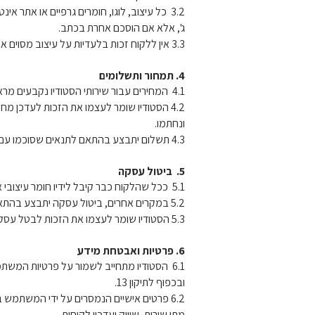
3.2 כל עיצוב, לוגו, חומרים גרפיים או אתר א
ג', אלא אם הוסכם אחרת בכתב.
3.3 אין ללקוח זכות בלעדיות על עיצוב מסוים אלא אם נחתם הסכם מפורש בין הצדדים.
4. תמחור ותשלומים
4.1 המחירים עבור שירותי הסטודיו נקבעים מראש בהצעת מחיר או בהסכם מסודר.
4.2 הסטודיו שומר לעצמו את הזכות לעדכן מ
ונחתמו.
4.3 תשלום יתבצע בהתאם לתנאים שסוכמו עם הלקוח.
5. ביטול עסקה
5.1 ככל שהלקוח כבר קיבל לידיו חומר עיצובי או קובץ לשימוש – לא ניתן לבטל את העסקה.
5.2 במקרים אחרים, ביטול עסקה יתבצע בהתאם להוראות חוק הגנת הצרכן, התשמ"א–1981.
5.3 הסטודיו שומר לעצמו את הזכות לבטל עסקה מכל סיבה, בכפוף למתן הודעה מוקדמת של 24 שעות.
6. פרטיות ואבטחת מידע
ובכפוף לתיקון 13.
6.2 פרטים אישיים הנמסרים על ידי המשתמש 
מתן שירות, שיווק ועדכון לקוחות.