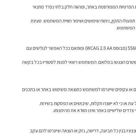
ות הפרטיות המפורסמת באתר, ומהווה חלק בלתי נפרד מתנאי
ושה שימוש בקובצי Cookie לצורך תפעולו התקין, ניתוח שימושים ושיפור חוויית המשתמש. טעינת
ל המשתמש.
7.1 האתר פועל בהתאם להוראות תקן ישראלי 5568 (מבוסס WCAG 2.0 AA) ומותאם ככל האפשר לגולשים עם
נים שטרם הונגשו במלואם. המשתמש רשאי לפנות לסטודיו בכל בקשה
שירים או עקיפים שייגרמו למשתמש כתוצאה משימוש באתר או בתכנים
יגיו בגין כל תביעה, דרישה, נזק או הוצאה שייגרמו להם עקב