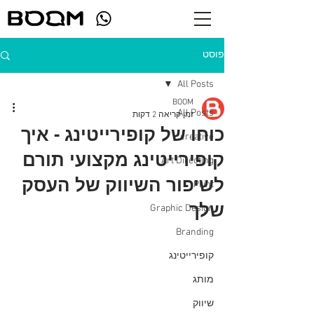
פוסט
All Posts
BOOM
All Posts
זמן קריאה 2 דקות
כוחו של קופירייטינג - איך
creative
קופירייטינג מקצועי תורם
Art Directing
לשיפור השיווק של העסק
Print
שלך
Graphic Design
Branding
קופירייטינג
מותג
שיווק