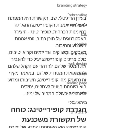
branding strategy
Rebranding
בעידן הדיגיטלי, שבו תקשורת היא המפתח 
להצלחה, אמנות הקופירייטינג התגלתה 
מיתוג מחדש
כמיומנות הכרחית. קופירייטינג - היצירה 
b2b
האסטרטגית של תוכן כתוב, זוהי אמנות 
english
השכנוע והחיבור. 
מעסקים ומשווקים ועד יזמים וקריאייטיבים, 
עיצוב אתרים
כולם צריכים קופירייטינג יעיל כדי להעביר 
web design
את המסר שלהם, להדהד עם הקהל שלהם 
ולהשיג את המטרות שלהם. במאמר מקיף 
web page
זה נתעמק מהו קופירייטינג, חשיבותו ומדוע 
landing page
הוא מיומנות חיונית לעסקים, יחידים 
עמוד נחיתה
ולארגונים בעולם המהיר של ימינו.
מיתוג עסקי
הגדרת קופירייטינג: כוחה 
עיצוב גרפי
של תקשורת משכנעת
קופירייטינג הוא האומנות והמדע של יצירת 