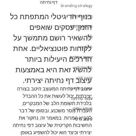
דף נחיתה
branding strategy
בנוף הדיגיטלי המתפתח כל 
Rebranding
הזמן, עסקים שואפים 
מיתוג מחדש
להשאיר רושם מתמשך על 
b2b
לקוחות פוטנציאליים. אחת 
english
הדרכים היעילות ביותר 
עיצוב אתרים
להשיג זאת היא באמצעות 
web design
עיצוב דף נחיתה יצירתי. 
web page
landing page
עיצוב דף נחיתה המעוצב היטב בצורה 
יצירתית, יכול לעשות את כל ההבדל 
עמוד נחיתה
בלכידת תשומת הלב של המבקרים, 
מיתוג עסקי
העברת מסר משכנע, ובסופו של דבר 
להביא המרות. במאמר זה, נחקור את 
עיצוב גרפי
החשיבות הקריטית של עיצוב דפי נחיתה 
יצירתי וכיצד הוא יכול להשפיע באופן 