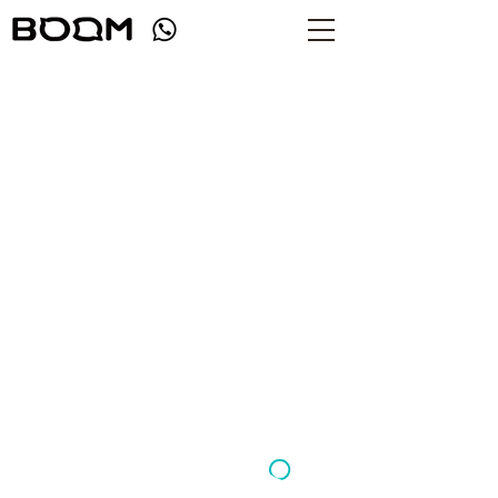
בואו נדבר
אנחנו סטודיו ששם למטרה לספק פתרונות יצירתיים
בכל תהליך החשיבה העיצובי והרעיוני שלנו.
אם אתם רוצים לתקשר עם הלקוחות שלכם בצורה
בולטת יותר זכירה יותר ויצירתית יותר, צרו קשר