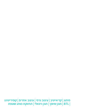
מדיניות פרטיות
מגזין
הצהרת נגישות
תנאי שימוש
בום! בית לעיצוב מותגים
שעות פתיחה: א - ה | 09:30 -
18:30
הרצל 53, זכרון יעקב, מחוז חיפה
Studio@boomstudio.co.il
054-3343340
מיתוג | קריאייטיב | עיצוב גרפי | עיצוב אתרים | קופירייטינג
| BTL | תוכן שיווקי | תוכן ויזואלי | תחזוקת מותג שוטפת