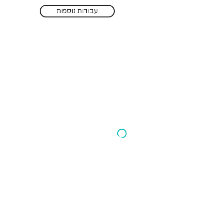
עבודות נוספות
בואו נדבר
אנחנו סטודיו ששם למטרה לספק פתרונות יצירתיים
בכל תהליך החשיבה העיצובי והרעיוני שלנו.
אם אתם רוצים לתקשר עם הלקוחות שלכם בצורה
בולטת יותר זכירה יותר ויצירתית יותר, צרו קשר
מדיניות פרטיות
מגזין
הצהרת נגישות
תנאי שימוש