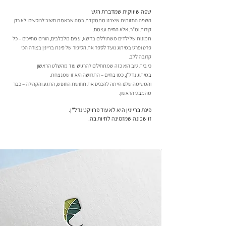
שפה שיווקית שמדברת רגש
השפה החזותית שיצרנו מתמקדת במה שבאמת חשוב לרוכשים: לא רק
קירות ומ"ר, אלא החיים עצמם.
תמונות של ילדים משתוללים בדשא, עצים מלבלבים, הורים מחייכים – כל
פרט ופרט במיתוג נועד לספר את הסיפור של פינת בריינין בצורה הכי
קרובה ללב.
כי בית טוב הוא כזה שמתחילים להרגיש עוד מהשלט הראשון
במיתוג נדל"ן, כמו בחיים – התחושה היא זו שמנצחת.
והמשימה שלנו הייתה להכניס את תחושת החופש, הרוגע והקהילה – כבר
מהמבט הראשון.
פינת בריינין היא לא עוד פרויקט נדל"ן.
זו שכונה שמזמינה לחיות בה.