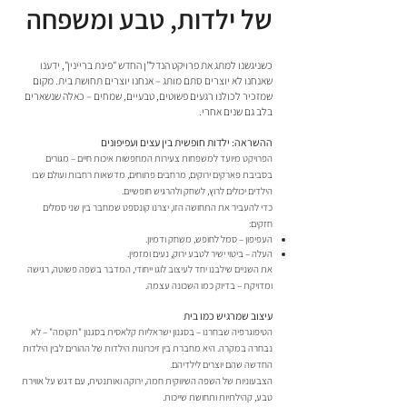
של ילדות, טבע ומשפחה
כשניגשנו למתג את פרויקט הנדל"ן החדש "פינת בריינין", ידענו
שאנחנו לא יוצרים סתם מותג – אנחנו יוצרים תחושת בית. מקום
שמזכיר לכולנו רגעים פשוטים, טבעיים, שמחים – כאלה שנשארים
בלב גם שנים אחרי.
ההשראה: ילדות חופשית בין עצים ועפיפונים
הפרויקט מיועד למשפחות צעירות המחפשות איכות חיים – מגורים
בסביבת פארקים ירוקים, מרחבים פתוחים, מדשאות רחבות ועולם שבו
הילדים יכולים לרוץ, לשחק ולהרגיש חופשיים.
כדי להעביר את התחושה הזו, יצרנו קונספט שמחבר בין שני סמלים
חזקים:
העפיפון – סמל לחופש, משחק ודמיון.
העלה – ביטוי ישיר לטבע ירוק, נעים ומזמין.
את השניים שילבנו יחד לעיצוב לוגו ייחודי, המדבר בשפה פשוטה, רגישה
ומדויקת – בדיוק כמו השכונה עצמה.
עיצוב שמרגיש כמו בית
הטיפוגרפיה שבחרנו – בסגנון ישראליות קלאסית בסגנון "תקומה" – לא
נבחרה במקרה. היא מחברת בין זיכרונות הילדות של ההורים לבין הילדות
החדשה שהם יוצרים לילדיהם.
הצבעוניות של השפה השיווקית חמה, ירוקה ואותנטית, עם דגש על אווירת
טבע, קהילתיות ותחושת שייכות.