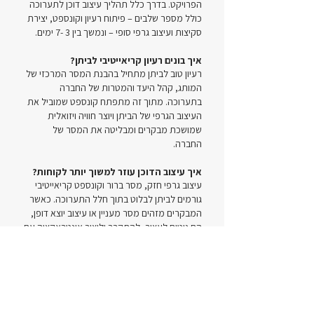
הפרויקט. בדרך כלל תהליך עיצוב דוכן לתערוכה
כולל מספר שלבים – פיתוח רעיון וקונספט, יצירת
סקיצות ועיצוב גרפי סופי – ונמשך בין 3 -7 ימים.
איך בונים רעיון קריאייטיבי לביתן?
רעיון טוב לביתן מתחיל בהבנת המסר המרכזי של
המותג, קהל היעד והמטרות של החברה
בתערוכה. מתוך זה מתפתח קונספט שמוביל את
העיצוב הגרפי של הביתן ויוצר חוויה ויזואלית
שמושכת מבקרים ומבליטה את המסר של
החברה.
איך עיצוב הדוכן עוזר למשוך יותר לקוחות?
עיצוב גרפי חזק, מסר ברור וקונספט קריאייטיבי
גורמים לביתן לבלוט בתוך חלל התערוכה. כאשר
המבקרים מזהים מסר מעניין או עיצוב יוצא דופן,
הם נוטים לעצור, להתקרב וליצור אינטראקציה עם
צוות הביתן.
למי מתאים שירות עיצוב דוכנים לתערוכות
וכנסים?
השירות מתאים לחברות שמשתתפות בתערוכות
מקצועיות, כנסים עסקיים ואירועי תעשייה ורוצות