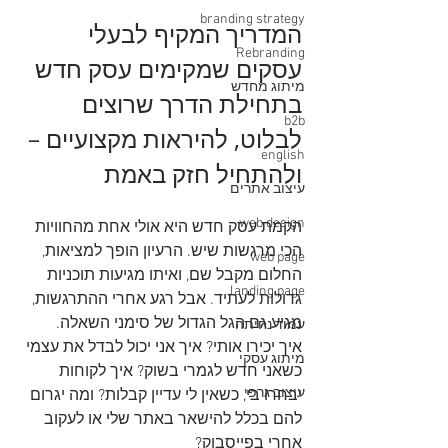
branding strategy
המדריך המקיף לבעלי 
Rebranding
עסקים שמקימים עסק חדש 
מיתוג מחדש
בתחילת הדרך שרוצים 
b2b
לבלוט, להיראות מקצועיים – 
english
ולהתחיל חזק באמת
עיצוב אתרים
web design
הקמת עסק חדש היא אולי אחת מהחוויות 
הכי מרגשות שיש. הרעיון הופך למציאות, 
web page
החלום מקבל שם, ואיתו מגיעות תוכניות 
landing page
גדולות לעתיד. אבל רגע אחרי ההתרגשות, 
מגיע גם הגל הגדול של סימני השאלה.
עמוד נחיתה
איך יכירו אותי? איך אני יכול לבדל את עצמי 
מיתוג עסקי
כשאני חדש לגמרי בשוק? איך לקוחות 
עיצוב גרפי
יבחרו בי, כשאין לי עדיין קבלות? ומה יגרום 
להם בכלל להישאר באתר שלי או לעקוב 
אחרי בפייסבוק?