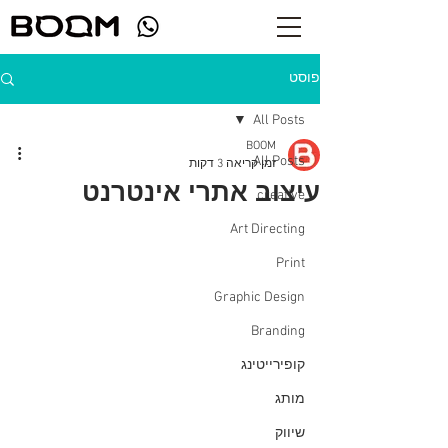
פוסט
All Posts
BOOM
All Posts
זמן קריאה 3 דקות
עיצוב אתרי אינטרנט
creative
Art Directing
Print
Graphic Design
Branding
קופירייטינג
מותג
שיווק