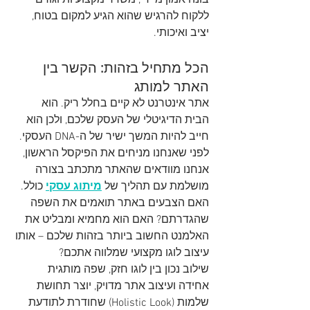
בונה אמון מיידי, משדר מקצועיות וגורם 
ללקוח להרגיש שהוא הגיע למקום בטוח, 
יציב ואיכותי.
הכל מתחיל בזהות: הקשר בין 
האתר למותג
אתר אינטרנט לא קיים בחלל ריק. הוא 
הבית הדיגיטלי של העסק שלכם, ולכן הוא 
חייב להיות המשך ישיר של ה-DNA העסקי. 
לפני שאנחנו מניחים את הפיקסל הראשון, 
אנחנו מוודאים שהאתר מתכתב בצורה 
מושלמת עם תהליך של 
מיתוג עסקי
 כולל.
האם הצבעים באתר תואמים את השפה 
שהגדרתם? האם הוא מחמיא ומבליט את 
האלמנט החשוב ביותר בזהות שלכם – אותו 
עיצוב לוגו מקצועי שמלווה אתכם?
שילוב נכון בין לוגו חזק, שפה מותגית 
אחידה ועיצוב אתר מדויק, יוצר תחושת 
שלמות (Holistic Look) שחודרת לתודעת 