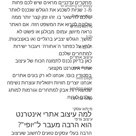
מחקרים עדכניים מראים שיש לכם פחות 
branding strategy
מ-3 שניות לשכנע את הגולש שנכנס לאתר 
Rebranding
שלכם להישאר בו. זהו זמן קצר יותר ממה 
שלוקח לקרוא את המשפט הזה. אם האתר 
מיתוג מחדש
נראה מיושן, עמוס, מבולגן או פשוט לא 
b2b
מושך, הגולש יצביע ברגליים (או באצבעות), 
ילחץ על כפתור ה"אחורה" ויעבור ישירות 
english
למתחרים שלכם.
עיצוב אתרים
כאן בדיוק נכנס לתמונה הכוח של עיצוב 
web design
אתרי אינטרנט מקצועי.
בסטודיו בום!, אנחנו לא רק בונים אתרים 
web page
אנחנו יוצרים חוויות ויזואליות עוצרות נשימה 
landing page
שמשאירות אבק למתחרים וגורמות למותג 
שלכם לזרוח.
עמוד נחיתה
מיתוג עסקי
למה עיצוב אתרי אינטרנט 
עיצוב גרפי
הוא הרבה מעבר ל"יופי"?
הרבה בעלי עסקים טועים לחשוב שעיצוב 