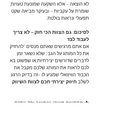
לא הוצאה – אלא השקעה שמונעת טעויות, 
שומרת על עקביות – ובעיקר מביאה שקט 
תפעולי ונראות בולטת.
לסיכום: גם הצוות הכי חזק – לא צריך 
לעבוד לבד
אם אתם מרגישים שאתם מנסים "להחזיק 
את כל המותג על הגב", שלא נשאר זמן 
לדברים שדורשים יצירתיות,או שפשוט בא 
לכם לראות את המותג שלכם מקבל את 
הכבוד הוויזואלי שמגיע לו –זה בדיוק הרגע 
לשלב 
חיזוק יצירתי חכם לצוות השיווק
.
📩 מחפשים מישהו שיחשוב יחד אתכם, 
יבצע ברמה גבוהה – וישתלב בלי רעש?
מוזמנים לדבר איתנו ונראה איך אפשר 
לחזק אתכם, בדיוק איפה שצריך.