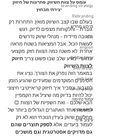
עומס על צוות השיווק, פתרונות של חיזוק 
branding strategy
יצירתי מבחוץ
Rebranding
בעולם שבו קצב השיווק מואץ, התחרות רק 
מיתוג מחדש
גוברת – והלקוחות מצפים לדיוק, רגש 
ותגובה מיידית – מנהלי שיווק נדרשים 
b2b
לעשות 
הכול
. אבל המציאות בשטח מראה 
english
אחרת: לא משנה כמה הצוות חזק, מקצועי 
עיצוב אתרים
ונחוש – מגיע שלב שבו פשוט צריך 
חיזוק 
לצוות השיווק
.
web design
במאמר הזה נפרק את הצורך, נציג את 
web page
הסימנים המוקדמים שמעידים שהגיע הזמן 
לתגבור, ונסביר איך חיזוק קריאייטיבי חיצוני 
landing page
יכול להיות בדיוק מה שיציל את הקמפיין 
עמוד נחיתה
הבא שלכם – ואת השפיות של הצוות 😊
למעשה, אחד האתגרים הגדולים ביותר של 
מיתוג עסקי
מחלקות שיווק בעידן הנוכחי הוא לא רק 
עיצוב גרפי
לעמוד ביעדים, אלא 
לספק תוצרים שהם 
גם מדויקים אסטרטגית וגם מושכים 